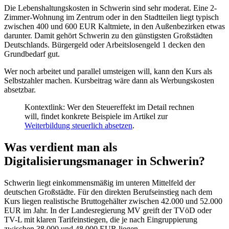
Die Lebenshaltungskosten in Schwerin sind sehr moderat. Eine 2-
Zimmer-Wohnung im Zentrum oder in den Stadtteilen liegt typisch
zwischen 400 und 600 EUR Kaltmiete, in den Außenbezirken etwas
darunter. Damit gehört Schwerin zu den günstigsten Großstädten
Deutschlands. Bürgergeld oder Arbeitslosengeld 1 decken den
Grundbedarf gut.
Wer noch arbeitet und parallel umsteigen will, kann den Kurs als
Selbstzahler machen. Kursbeitrag wäre dann als Werbungskosten
absetzbar.
Kontextlink: Wer den Steuereffekt im Detail rechnen
will, findet konkrete Beispiele im Artikel zur
Weiterbildung steuerlich absetzen
.
Was verdient man als
Digitalisierungsmanager in Schwerin?
Schwerin liegt einkommensmäßig im unteren Mittelfeld der
deutschen Großstädte. Für den direkten Berufseinstieg nach dem
Kurs liegen realistische Bruttogehälter zwischen 42.000 und 52.000
EUR im Jahr. In der Landesregierung MV greift der TVöD oder
TV-L mit klaren Tarifeinstiegen, die je nach Eingruppierung
zwischen 38.000 und 48.000 EUR liegen.