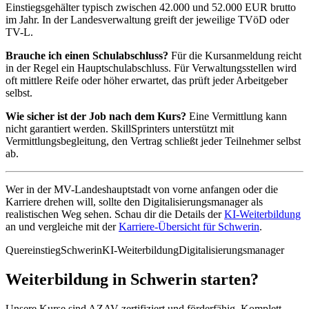
Einstiegsgehälter typisch zwischen 42.000 und 52.000 EUR brutto
im Jahr. In der Landesverwaltung greift der jeweilige TVöD oder
TV-L.
Brauche ich einen Schulabschluss?
Für die Kursanmeldung reicht
in der Regel ein Hauptschulabschluss. Für Verwaltungsstellen wird
oft mittlere Reife oder höher erwartet, das prüft jeder Arbeitgeber
selbst.
Wie sicher ist der Job nach dem Kurs?
Eine Vermittlung kann
nicht garantiert werden. SkillSprinters unterstützt mit
Vermittlungsbegleitung, den Vertrag schließt jeder Teilnehmer selbst
ab.
Wer in der MV-Landeshauptstadt von vorne anfangen oder die
Karriere drehen will, sollte den Digitalisierungsmanager als
realistischen Weg sehen. Schau dir die Details der
KI-Weiterbildung
an und vergleiche mit der
Karriere-Übersicht für Schwerin
.
Quereinstieg
Schwerin
KI-Weiterbildung
Digitalisierungsmanager
Weiterbildung in Schwerin starten?
Unsere Kurse sind AZAV-zertifiziert und förderfähig. Komplett