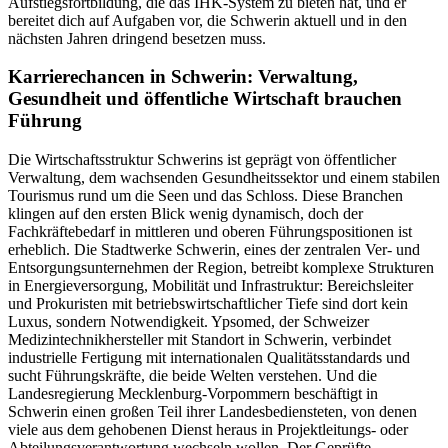
Aufstiegsfortbildung, die das IHK-System zu bieten hat, und er
bereitet dich auf Aufgaben vor, die Schwerin aktuell und in den
nächsten Jahren dringend besetzen muss.
Karrierechancen in Schwerin: Verwaltung,
Gesundheit und öffentliche Wirtschaft brauchen
Führung
Die Wirtschaftsstruktur Schwerins ist geprägt von öffentlicher
Verwaltung, dem wachsenden Gesundheitssektor und einem stabilen
Tourismus rund um die Seen und das Schloss. Diese Branchen
klingen auf den ersten Blick wenig dynamisch, doch der
Fachkräftebedarf in mittleren und oberen Führungspositionen ist
erheblich. Die Stadtwerke Schwerin, eines der zentralen Ver- und
Entsorgungsunternehmen der Region, betreibt komplexe Strukturen
in Energieversorgung, Mobilität und Infrastruktur: Bereichsleiter
und Prokuristen mit betriebswirtschaftlicher Tiefe sind dort kein
Luxus, sondern Notwendigkeit. Ypsomed, der Schweizer
Medizintechnikhersteller mit Standort in Schwerin, verbindet
industrielle Fertigung mit internationalen Qualitätsstandards und
sucht Führungskräfte, die beide Welten verstehen. Und die
Landesregierung Mecklenburg-Vorpommern beschäftigt in
Schwerin einen großen Teil ihrer Landesbediensteten, von denen
viele aus dem gehobenen Dienst heraus in Projektleitungs- oder
Abteilungsverantwortung wechseln wollen. Der Geprüfte