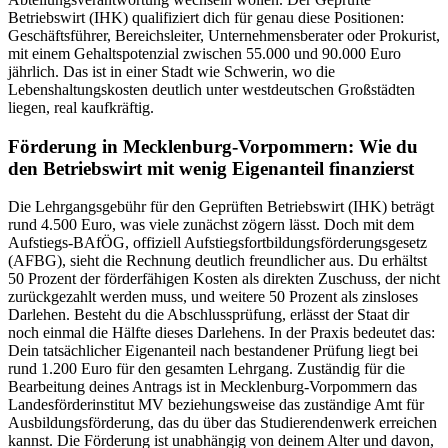
Betriebswirt (IHK) qualifiziert dich für genau diese Positionen:
Geschäftsführer, Bereichsleiter, Unternehmensberater oder Prokurist,
mit einem Gehaltspotenzial zwischen 55.000 und 90.000 Euro
jährlich. Das ist in einer Stadt wie Schwerin, wo die
Lebenshaltungskosten deutlich unter westdeutschen Großstädten
liegen, real kaufkräftig.
Förderung in Mecklenburg-Vorpommern: Wie du
den Betriebswirt mit wenig Eigenanteil finanzierst
Die Lehrgangsgebühr für den Geprüften Betriebswirt (IHK) beträgt
rund 4.500 Euro, was viele zunächst zögern lässt. Doch mit dem
Aufstiegs-BAfÖG, offiziell Aufstiegsfortbildungsförderungsgesetz
(AFBG), sieht die Rechnung deutlich freundlicher aus. Du erhältst
50 Prozent der förderfähigen Kosten als direkten Zuschuss, der nicht
zurückgezahlt werden muss, und weitere 50 Prozent als zinsloses
Darlehen. Besteht du die Abschlussprüfung, erlässt der Staat dir
noch einmal die Hälfte dieses Darlehens. In der Praxis bedeutet das:
Dein tatsächlicher Eigenanteil nach bestandener Prüfung liegt bei
rund 1.200 Euro für den gesamten Lehrgang. Zuständig für die
Bearbeitung deines Antrags ist in Mecklenburg-Vorpommern das
Landesförderinstitut MV beziehungsweise das zuständige Amt für
Ausbildungsförderung, das du über das Studierendenwerk erreichen
kannst. Die Förderung ist unabhängig von deinem Alter und davon,