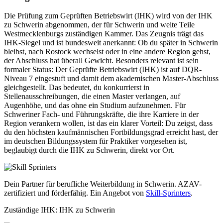
Die Prüfung zum Geprüften Betriebswirt (IHK) wird von der IHK
zu Schwerin abgenommen, der für Schwerin und weite Teile
Westmecklenburgs zuständigen Kammer. Das Zeugnis trägt das
IHK-Siegel und ist bundesweit anerkannt: Ob du später in Schwerin
bleibst, nach Rostock wechselst oder in eine andere Region gehst,
der Abschluss hat überall Gewicht. Besonders relevant ist sein
formaler Status: Der Geprüfte Betriebswirt (IHK) ist auf DQR-
Niveau 7 eingestuft und damit dem akademischen Master-Abschluss
gleichgestellt. Das bedeutet, du konkurrierst in
Stellenausschreibungen, die einen Master verlangen, auf
Augenhöhe, und das ohne ein Studium aufzunehmen. Für
Schweriner Fach- und Führungskräfte, die ihre Karriere in der
Region verankern wollen, ist das ein klarer Vorteil: Du zeigst, dass
du den höchsten kaufmännischen Fortbildungsgrad erreicht hast, der
im deutschen Bildungssystem für Praktiker vorgesehen ist,
beglaubigt durch die IHK zu Schwerin, direkt vor Ort.
Dein Partner für berufliche Weiterbildung in Schwerin. AZAV-
zertifiziert und förderfähig. Ein Angebot von
Skill-Sprinters
.
Zuständige IHK: IHK zu Schwerin