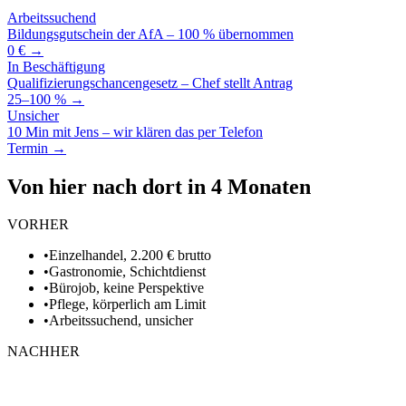
Arbeitssuchend
Bildungsgutschein der AfA – 100 % übernommen
0 € →
In Beschäftigung
Qualifizierungschancengesetz – Chef stellt Antrag
25–100 % →
Unsicher
10 Min mit Jens – wir klären das per Telefon
Termin →
Von hier nach dort in 4 Monaten
VORHER
•
Einzelhandel, 2.200 € brutto
•
Gastronomie, Schichtdienst
•
Bürojob, keine Perspektive
•
Pflege, körperlich am Limit
•
Arbeitssuchend, unsicher
NACHHER